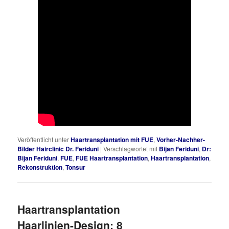
Veröffentlicht unter
Haartransplantation mit FUE
,
Vorher-Nachher-
Bilder Hairclinic Dr. Feriduni
|
Verschlagwortet mit
Bijan Feriduni
,
Dr:
Bijan Feriduni
,
FUE
,
FUE Haartransplantation
,
Haartransplantation
,
Rekonstruktion
,
Tonsur
Haartransplantation
Haarlinien-Design: 8