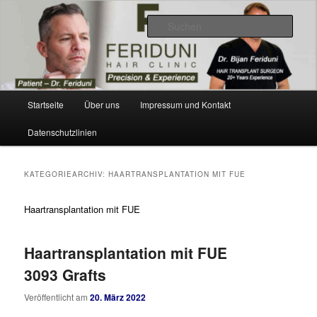
Zum
Zum
Videos, Resultate, Bilder
primären
sekundären
Such
Inhalt
Inhalt
springen
springen
Dr. Feriduni Haartransplantation –
Blog Schweiz
Hauptmenü
Startseite
Über uns
Impressum und Kontakt
Datenschutzlinien
KATEGORIEARCHIV:
HAARTRANSPLANTATION MIT FUE
Haartransplantation mit FUE
Haartransplantation mit FUE
3093 Grafts
Veröffentlicht am
20. März 2022