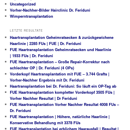
Uncategorized
Vorher-Nachher-Bilder Hairclinic Dr. Feriduni
Wimperntransplantation
LETZTE RESULTATE
Haartransplantation Geheimratsecken & zurückgewichene
Haarlinie | 2285 FUs | FUE | Dr. Feriduni
FUE Haartransplantation Geheimratsecken und Haarlinie
| 1933 FUs | Dr. Feriduni
FUE Haartransplantation – Große Repair-Korrektur nach
schlechter OP | Dr. Feriduni (4 OPs)
Vorderkopf Haartransplantation mit FUE – 3.744 Grafts |
Vorher-Nachher Ergebnis mit Dr. Feriduni
Haartransplantation bei Dr. Feriduni: So läuft ein OP-Tag ab
FUE Haartransplantation kompletter Vorderkopf 3505 FUs |
Vorher Nachher Resultat | Dr Feriduni
FUE Haartransplantation Vorher Nachher Resultat 4008 FUs –
Dr. Feriduni
FUE Haartransplantation | Höhere, natürliche Haarlinie |
Konservative Behandlung mit 3378 FUs
FUE Haartranslantation bei erblichem Haarausfall | Resultat |