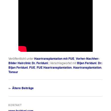
Veröffentlicht unter
Haartransplantation mit FUE
,
Vorher-Nachher-
Bilder Hairclinic Dr. Feriduni
|
Verschlagwortet mit
Bijan Feriduni
,
Dr:
Bijan Feriduni
,
FUE
,
FUE Haartransplantation
,
Haartransplantation
,
Tonsur
Beitragsnavigation
←
Ältere Beiträge
KONTAKT
www.feriduni.com