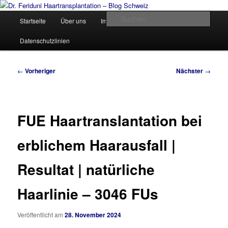
Zum
Videos, Resultate, Bilder
primären
Hauptmenü
Such
Startseite
Über uns
Impressum und Kontakt
Inhalt
springen
Dr. Feriduni Haartransplantation –
Datenschutzlinien
Blog Schweiz
Beitragsnavigation
←
Vorheriger
Nächster
→
FUE Haartranslantation bei
erblichem Haarausfall |
Resultat | natürliche
Haarlinie – 3046 FUs
Veröffentlicht am
28. November 2024