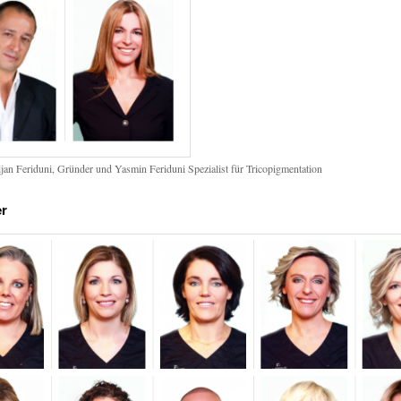
ijan Feriduni, Gründer und Yasmin Feriduni Spezialist für Tricopigmentation
er