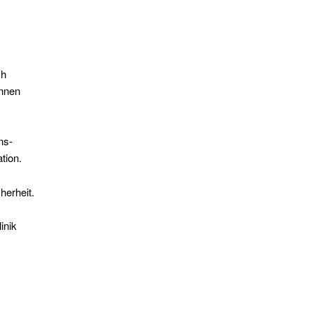
ch
önnen
ns-
tion.
herheit.
inik