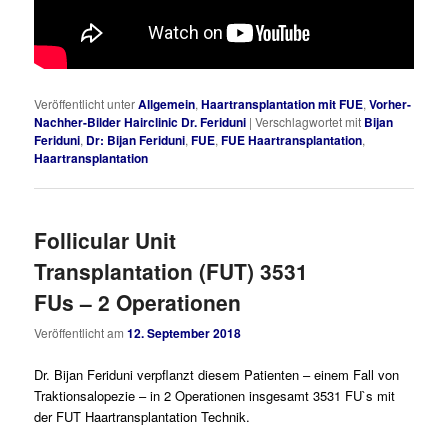
Veröffentlicht unter
Allgemein
,
Haartransplantation mit FUE
,
Vorher-
Nachher-Bilder Hairclinic Dr. Feriduni
|
Verschlagwortet mit
Bijan
Feriduni
,
Dr: Bijan Feriduni
,
FUE
,
FUE Haartransplantation
,
Haartransplantation
Follicular Unit
Transplantation (FUT) 3531
FUs – 2 Operationen
Veröffentlicht am
12. September 2018
Dr. Bijan Feriduni verpflanzt diesem Patienten – einem Fall von
Traktionsalopezie – in 2 Operationen insgesamt 3531 FU`s mit
der FUT Haartransplantation Technik.