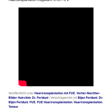
Veröffentlicht unter
Haartransplantation mit FUE
,
Vorher-Nachher-
Bilder Hairclinic Dr. Feriduni
|
Verschlagwortet mit
Bijan Feriduni
,
Dr:
Bijan Feriduni
,
FUE
,
FUE Haartransplantation
,
Haartransplantation
,
Tonsur