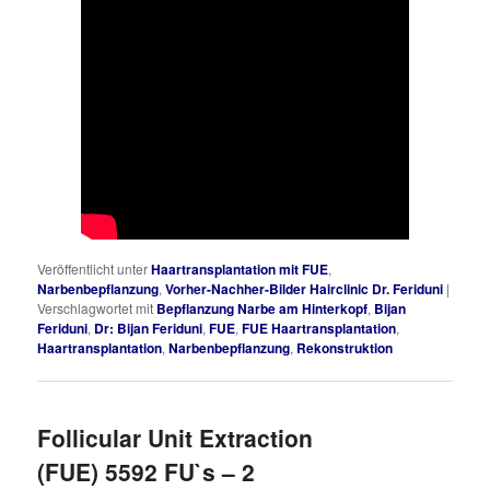
Veröffentlicht unter
Haartransplantation mit FUE
,
Narbenbepflanzung
,
Vorher-Nachher-Bilder Hairclinic Dr. Feriduni
|
Verschlagwortet mit
Bepflanzung Narbe am Hinterkopf
,
Bijan
Feriduni
,
Dr: Bijan Feriduni
,
FUE
,
FUE Haartransplantation
,
Haartransplantation
,
Narbenbepflanzung
,
Rekonstruktion
Follicular Unit Extraction
(FUE) 5592 FU`s – 2