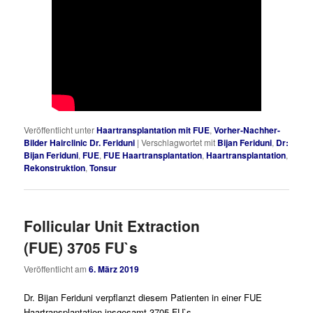
Veröffentlicht unter
Haartransplantation mit FUE
,
Vorher-Nachher-
Bilder Hairclinic Dr. Feriduni
|
Verschlagwortet mit
Bijan Feriduni
,
Dr:
Bijan Feriduni
,
FUE
,
FUE Haartransplantation
,
Haartransplantation
,
Rekonstruktion
,
Tonsur
Follicular Unit Extraction
(FUE) 3705 FU`s
Veröffentlicht am
6. März 2019
Dr. Bijan Feriduni verpflanzt diesem Patienten in einer FUE
Haartransplantation insgesamt 3705 FU`s.