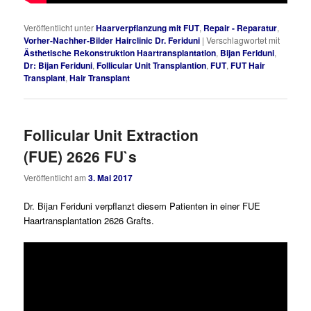
Veröffentlicht unter
Haarverpflanzung mit FUT
,
Repair - Reparatur
,
Vorher-Nachher-Bilder Hairclinic Dr. Feriduni
|
Verschlagwortet mit
Ästhetische Rekonstruktion Haartransplantation
,
Bijan Feriduni
,
Dr: Bijan Feriduni
,
Follicular Unit Transplantion
,
FUT
,
FUT Hair
Transplant
,
Hair Transplant
Follicular Unit Extraction
(FUE) 2626 FU`s
Veröffentlicht am
3. Mai 2017
Dr. Bijan Feriduni verpflanzt diesem Patienten in einer FUE
Haartransplantation 2626 Grafts.