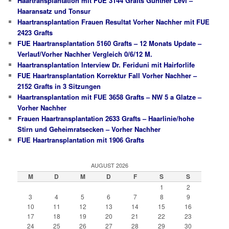
Haartransplantation mit FUE 3144 Grafts Gunther Levi –
Haaransatz und Tonsur
Haartransplantation Frauen Resultat Vorher Nachher mit FUE
2423 Grafts
FUE Haartransplantation 5160 Grafts – 12 Monats Update –
Verlauf/Vorher Nachher Vergleich 0/6/12 M.
Haartransplantation Interview Dr. Feriduni mit Hairforlife
FUE Haartransplantation Korrektur Fall Vorher Nachher –
2152 Grafts in 3 Sitzungen
Haartransplantation mit FUE 3658 Grafts – NW 5 a Glatze –
Vorher Nachher
Frauen Haartransplantation 2633 Grafts – Haarlinie/hohe
Stirn und Geheimratsecken – Vorher Nachher
FUE Haartransplantation mit 1906 Grafts
AUGUST 2026
M
D
M
D
F
S
S
1
2
3
4
5
6
7
8
9
10
11
12
13
14
15
16
17
18
19
20
21
22
23
24
25
26
27
28
29
30