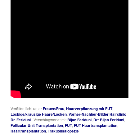
Veröffentlicht unter
Frauen/Frau
,
Haarverpflanzung mit FUT
,
Lockige/krausige Haare/Locken
,
Vorher-Nachher-Bilder Hairclinic
Dr. Feriduni
|
Verschlagwortet mit
Bijan Feriduni
,
Dr: Bijan Feriduni
,
Follicular Unit Transplantation
,
FUT
,
FUT Haartransplantation
,
Haartransplantation
,
Traktionsalopezie