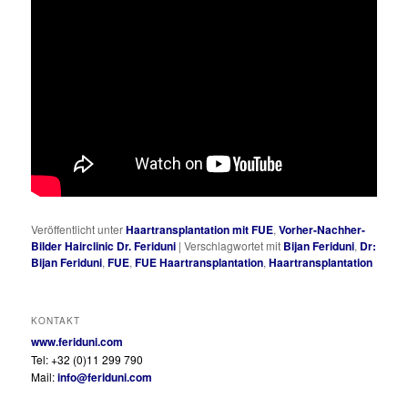
Veröffentlicht unter
Haartransplantation mit FUE
,
Vorher-Nachher-
Bilder Hairclinic Dr. Feriduni
|
Verschlagwortet mit
Bijan Feriduni
,
Dr:
Bijan Feriduni
,
FUE
,
FUE Haartransplantation
,
Haartransplantation
KONTAKT
www.feriduni.com
Tel: +32 (0)11 299 790
Mail:
info@feriduni.com