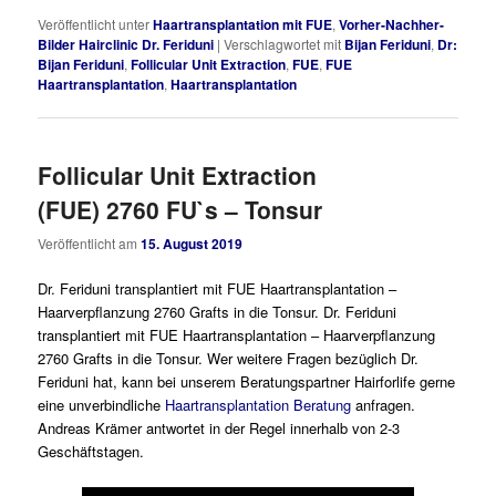
Veröffentlicht unter
Haartransplantation mit FUE
,
Vorher-Nachher-
Bilder Hairclinic Dr. Feriduni
|
Verschlagwortet mit
Bijan Feriduni
,
Dr:
Bijan Feriduni
,
Follicular Unit Extraction
,
FUE
,
FUE
Haartransplantation
,
Haartransplantation
Follicular Unit Extraction
(FUE) 2760 FU`s – Tonsur
Veröffentlicht am
15. August 2019
Dr. Feriduni transplantiert mit FUE Haartransplantation –
Haarverpflanzung 2760 Grafts in die Tonsur. Dr. Feriduni
transplantiert mit FUE Haartransplantation – Haarverpflanzung
2760 Grafts in die Tonsur. Wer weitere Fragen bezüglich Dr.
Feriduni hat, kann bei unserem Beratungspartner Hairforlife gerne
eine unverbindliche
Haartransplantation Beratung
anfragen.
Andreas Krämer antwortet in der Regel innerhalb von 2-3
Geschäftstagen.