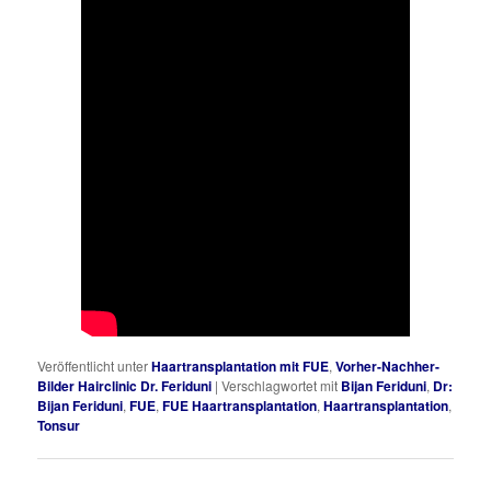
Veröffentlicht unter
Haartransplantation mit FUE
,
Vorher-Nachher-
Bilder Hairclinic Dr. Feriduni
|
Verschlagwortet mit
Bijan Feriduni
,
Dr:
Bijan Feriduni
,
FUE
,
FUE Haartransplantation
,
Haartransplantation
,
Tonsur