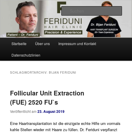
Zum
Zum
Videos, Resultate, Bilder
primären
sekundären
Such
Inhalt
Inhalt
springen
springen
Dr. Feriduni Haartransplantation –
Blog Schweiz
Hauptmenü
Startseite
Über uns
Impressum und Kontakt
Datenschutzlinien
SCHLAGWORTARCHIV:
BIJAN FERIDUNI
Follicular Unit Extraction
(FUE) 2520 FU`s
Veröffentlicht am
23. August 2019
Eine Haartransplantation ist die einzigste echte Hilfe um vormals
kahle Stellen wieder mit Haare zu füllen. Dr. Feriduni verpflanzt