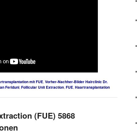
rtransplantation mit FUE
,
Vorher-Nachher-Bilder Hairclinic Dr.
jan Feriduni
,
Follicular Unit Extraction
,
FUE
,
Haartransplantation
Extraction (FUE) 5868
ionen