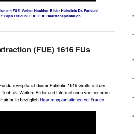
ion mit FUE
,
Vorher-Nachher-Bilder Hairclinic Dr. Feriduni
|
r: Bijan Feriduni
,
FUE
,
FUE Haartransplantation
,
Extraction (FUE) 1616 FUs
 Feriduni verpflanzt dieser Patientin 1616 Grafts mit der
E) Technik. Weitere Bilder und Informationen von unserem
airforlife bezüglich
Haartransplantationen bei Frauen
.