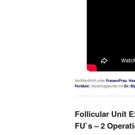
Veröffentlicht unter
Frauen/Frau
,
Haa
Feriduni
|
Verschlagwortet mit
Dr: Bi
Follicular Unit 
FU`s – 2 Operat