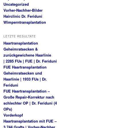
Uncategorized
Vorher-Nachher-Bilder
Hairclinic Dr. Feriduni
Wimperntransplantation
LETZTE RESULTATE
Haartransplantation
Geheimratsecken &
zurückgewichene Haarlinie
| 2285 FUs | FUE | Dr. Feriduni
FUE Haartransplantation
Geheimratsecken und
Haarlinie | 1933 FUs | Dr.
Feriduni
FUE Haartransplantation –
Große Repair-Korrektur nach
schlechter OP | Dr. Feriduni (4
OPs)
Vorderkopf
Haartransplantation mit FUE –
3.744 Grafts | Vorher-Nachher