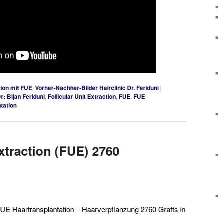
ion mit FUE
,
Vorher-Nachher-Bilder Hairclinic Dr. Feriduni
|
r: Bijan Feriduni
,
Follicular Unit Extraction
,
FUE
,
FUE
tation
Extraction (FUE) 2760
t FUE Haartransplantation – Haarverpflanzung 2760 Grafts in