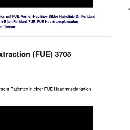
ion mit FUE
,
Vorher-Nachher-Bilder Hairclinic Dr. Feriduni
|
r: Bijan Feriduni
,
FUE
,
FUE Haartransplantation
,
on
,
Tonsur
Extraction (FUE) 3705
diesem Patienten in einer FUE Haartransplantation