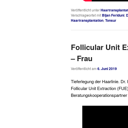
Veröffentlicht unter
Haartransplantat
Verschlagwortet mit
Bijan Feriduni
,
D
Haartransplantation
,
Tonsur
Follicular Unit 
– Frau
Veröffentlicht am
6. Juni 2019
Tieferlegung der Haarlinie. Dr.
Follicular Unit Extraction (FU
Beratungskooperationspartner H