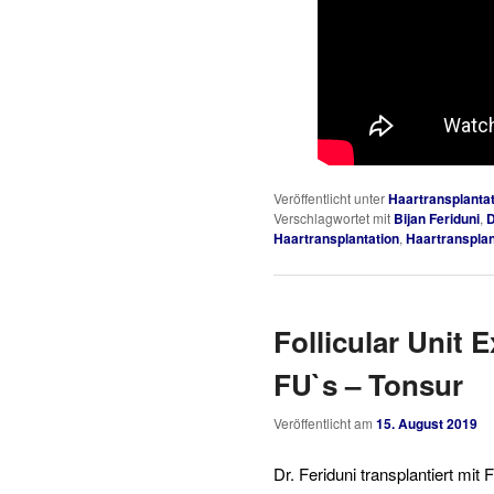
Veröffentlicht unter
Haartransplantat
Verschlagwortet mit
Bijan Feriduni
,
D
Haartransplantation
,
Haartransplan
Follicular Unit 
FU`s – Tonsur
Veröffentlicht am
15. August 2019
Dr. Feriduni transplantiert mi