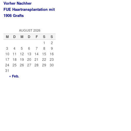
Vorher Nachher
FUE Haartransplantation mit
1906 Grafts
AUGUST 2026
M
D
M
D
F
S
S
1
2
3
4
5
6
7
8
9
10
11
12
13
14
15
16
17
18
19
20
21
22
23
24
25
26
27
28
29
30
31
« Feb.