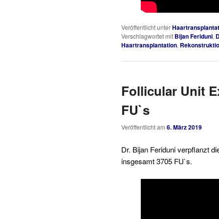
Veröffentlicht unter
Haartransplantat
Verschlagwortet mit
Bijan Feriduni
,
D
Haartransplantation
,
Rekonstrukti
Follicular Unit 
FU`s
Veröffentlicht am
6. März 2019
Dr. Bijan Feriduni verpflanzt 
insgesamt 3705 FU`s.