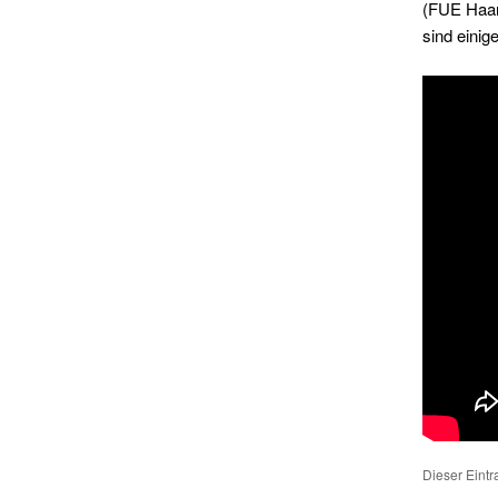
(FUE Haart
sind einig
Dieser Eint