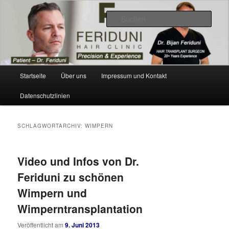
Zum
Zum
Videos, Resultate, Bilder
primären
sekundären
Such
Inhalt
Inhalt
springen
springen
Dr. Feriduni Haartransplantation –
Blog Schweiz
Hauptmenü
Startseite
Über uns
Impressum und Kontakt
Datenschutzlinien
SCHLAGWORTARCHIV:
WIMPERN
Video und Infos von Dr.
Feriduni zu schönen
Wimpern und
Wimperntransplantation
Veröffentlicht am
9. Juni 2013