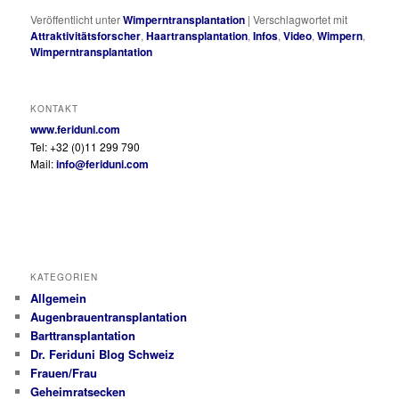
Veröffentlicht unter
Wimperntransplantation
|
Verschlagwortet mit
Attraktivitätsforscher
,
Haartransplantation
,
Infos
,
Video
,
Wimpern
,
Wimperntransplantation
KONTAKT
www.feriduni.com
Tel: +32 (0)11 299 790
Mail:
info@feriduni.com
KATEGORIEN
Allgemein
Augenbrauentransplantation
Barttransplantation
Dr. Feriduni Blog Schweiz
Frauen/Frau
Geheimratsecken