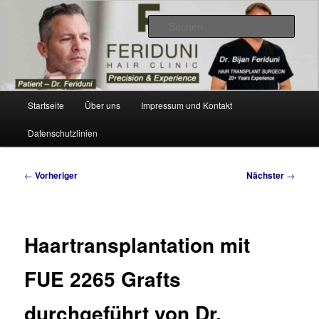
Zum
Videos, Resultate, Bilder
primären
Such
Inhalt
springen
Dr. Feriduni Haartransplantation –
Blog Schweiz
Hauptmenü
Startseite
Über uns
Impressum und Kontakt
Datenschutzlinien
Beitragsnavigation
←
Vorheriger
Nächster
→
Haartransplantation mit
FUE 2265 Grafts
durchgeführt von Dr.