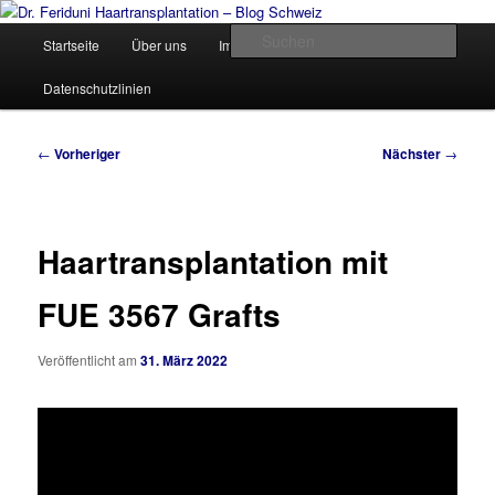
Zum
Videos, Resultate, Bilder
primären
Hauptmenü
Such
Startseite
Über uns
Impressum und Kontakt
Inhalt
springen
Dr. Feriduni Haartransplantation –
Datenschutzlinien
Blog Schweiz
Beitragsnavigation
←
Vorheriger
Nächster
→
Haartransplantation mit
FUE 3567 Grafts
Veröffentlicht am
31. März 2022