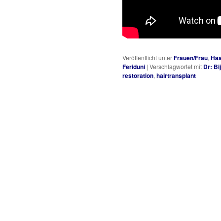
Veröffentlicht unter
Frauen/Frau
,
Haa
Feriduni
|
Verschlagwortet mit
Dr: Bi
restoration
,
hairtransplant