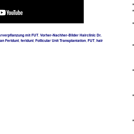
rverpflanzung mit FUT
,
Vorher-Nachher-Bilder Hairclinic Dr.
jan Feriduni
,
feriduni
,
Follicular Unit Transplantation
,
FUT
,
hair