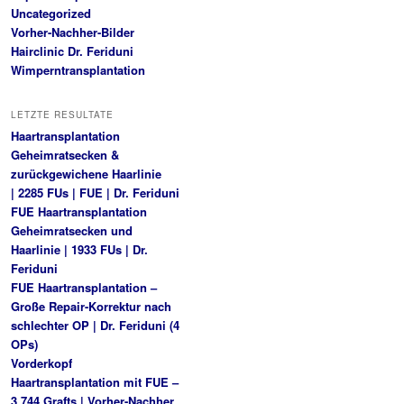
Uncategorized
Vorher-Nachher-Bilder
Hairclinic Dr. Feriduni
Wimperntransplantation
LETZTE RESULTATE
Haartransplantation
Geheimratsecken &
zurückgewichene Haarlinie
| 2285 FUs | FUE | Dr. Feriduni
FUE Haartransplantation
Geheimratsecken und
Haarlinie | 1933 FUs | Dr.
Feriduni
FUE Haartransplantation –
Große Repair-Korrektur nach
schlechter OP | Dr. Feriduni (4
OPs)
Vorderkopf
Haartransplantation mit FUE –
3.744 Grafts | Vorher-Nachher