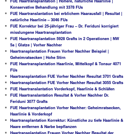
FUE Haartransplantation | Höhere, natürliche Haarlinie |
Konservative Behandlung mit 3378 FUs
FUE Haartranslantation bei erblichem Haarausfall | Resultat |
natürliche Haarlinie – 3046 FUs
FUE Korrektur bei 25-jähriger Frau – Dr. Feriduni korrigiert
misslungene Haartransplantation
FUE Haartransplantation 5928 Grafts in 2 Operationen | NW
5a | Glatze | Vorher Nachher
Haartransplantation Frauen Vorher Nachher Beispiel |
Geheimratsecken | Hohe Stirn
FUE Haartransplantation Haarlinie, Mittelkopf & Tonsur 4071
FUs
Haartransplantation FUE Vorher Nachher Resultat 3701 Grafts
Haartransplantation FUE Vorher Nachher Resultat 3055 Grafts
FUE Haartranslantation Vorderkopf, Haarlinie & Schläfen
FUE Haartranslantation Resultat & Vorher Nachher Dr.
Feriduni 3077 Grafts
FUE Haartransplantation Vorher Nachher: Geheimratsecken,
Haarlinie & Vorderkopf
Haartransplantation Korrektur: Künstliche zu tiefe Haarlinie &
Haare entfernen & Narbe bepflanzen
Haartransplantation Frauen Vorher Nachher Resultat der