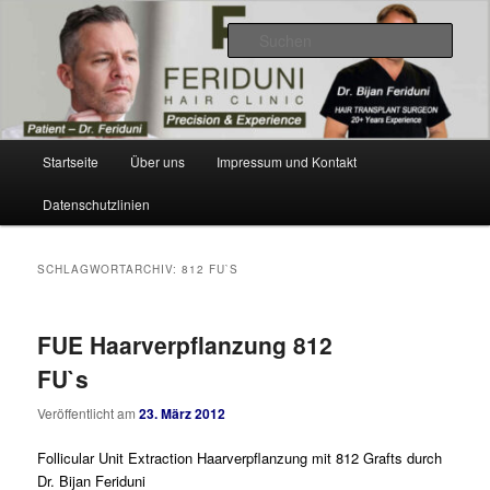
Zum
Zum
Videos, Resultate, Bilder
primären
sekundären
Such
Inhalt
Inhalt
springen
springen
Dr. Feriduni Haartransplantation –
Blog Schweiz
Hauptmenü
Startseite
Über uns
Impressum und Kontakt
Datenschutzlinien
SCHLAGWORTARCHIV:
812 FU`S
FUE Haarverpflanzung 812
FU`s
Veröffentlicht am
23. März 2012
Follicular Unit Extraction Haarverpflanzung mit 812 Grafts durch
Dr. Bijan Feriduni