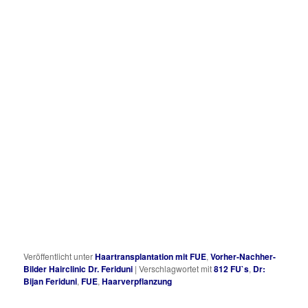
Veröffentlicht unter
Haartransplantation mit FUE
,
Vorher-Nachher-
Bilder Hairclinic Dr. Feriduni
|
Verschlagwortet mit
812 FU`s
,
Dr:
Bijan Feriduni
,
FUE
,
Haarverpflanzung