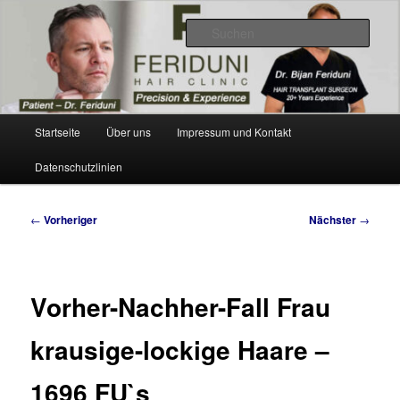
Zum
Videos, Resultate, Bilder
primären
Such
Inhalt
springen
Dr. Feriduni Haartransplantation –
Blog Schweiz
Hauptmenü
Startseite
Über uns
Impressum und Kontakt
Datenschutzlinien
Beitragsnavigation
←
Vorheriger
Nächster
→
Vorher-Nachher-Fall Frau
krausige-lockige Haare –
1696 FU`s