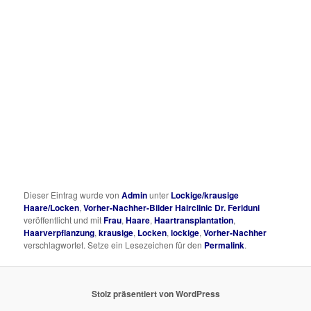
Dieser Eintrag wurde von
Admin
unter
Lockige/krausige
Haare/Locken
,
Vorher-Nachher-Bilder Hairclinic Dr. Feriduni
veröffentlicht und mit
Frau
,
Haare
,
Haartransplantation
,
Haarverpflanzung
,
krausige
,
Locken
,
lockige
,
Vorher-Nachher
verschlagwortet. Setze ein Lesezeichen für den
Permalink
.
Stolz präsentiert von WordPress