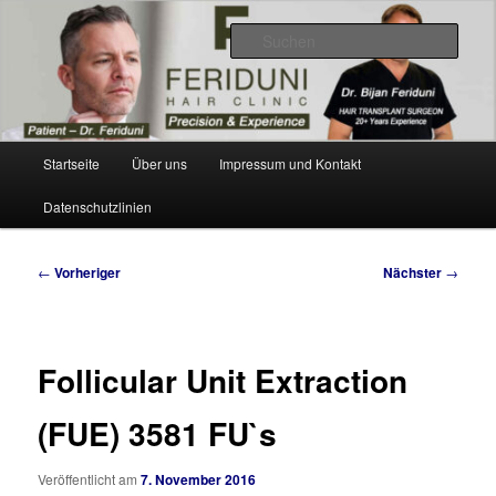
Zum
Videos, Resultate, Bilder
primären
Such
Inhalt
springen
Dr. Feriduni Haartransplantation –
Blog Schweiz
Hauptmenü
Startseite
Über uns
Impressum und Kontakt
Datenschutzlinien
Beitragsnavigation
←
Vorheriger
Nächster
→
Follicular Unit Extraction
(FUE) 3581 FU`s
Veröffentlicht am
7. November 2016