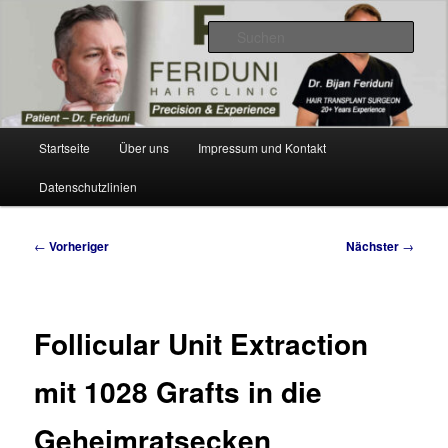
Zum
Videos, Resultate, Bilder
primären
Such
Inhalt
springen
Dr. Feriduni Haartransplantation –
Blog Schweiz
Hauptmenü
Startseite
Über uns
Impressum und Kontakt
Datenschutzlinien
Beitragsnavigation
←
Vorheriger
Nächster
→
Follicular Unit Extraction
mit 1028 Grafts in die
Geheimratsecken