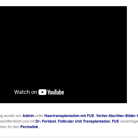
rag wurde von
Admin
unter
Haartransplantation mit FUE
,
Vorher-Nachher-Bilder H
veröffentlicht und mit
Dr: Feriduni
,
Follicular Unit Transplantation
,
FUE
verschlagw
chen für den
Permalink
.