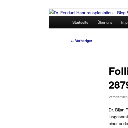
Zum
Videos, Resultate, Bilder
primären
Hauptmenü
Startseite
Über uns
Imp
Inhalt
Dr. Feriduni H
springen
Schweiz
Beitragsnavigation
←
Vorheriger
Foll
287
Veröffentlic
Dr. Bijan 
insgesamt 
einer ande