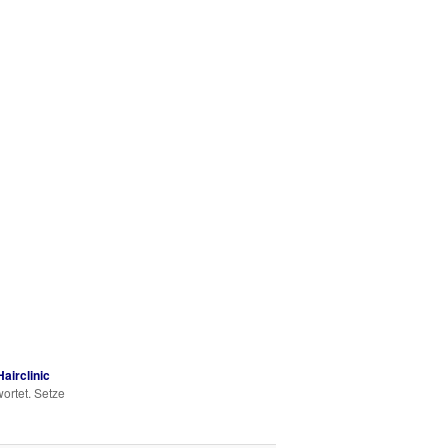
airclinic
ortet. Setze