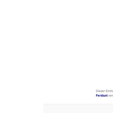
Dieser Eint
Feriduni
verö