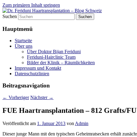
Zum primären Inhalt springen
Suchen
Videos, Resultate, Bilder
Dr. Feriduni Haartransplantati
Hauptmenü
Startseite
Über uns
Über Doktor Bijan Feriduni
Feriduni-Hairclinic Team
Bilder der Klinik – Räumlichkeiten
Impressum und Kontakt
Datenschutzlinien
Beitragsnavigation
←
Vorheriger
Nächster
→
FUE Haartransplantation – 812 Grafts/FU
Veröffentlicht am
1. Januar 2013
von
Admin
Dieser junge Mann mit den typischen Geheimratsecken erhält zunächs