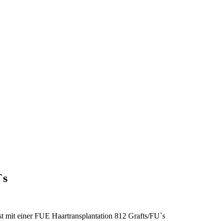
on – Blog Schweiz
`s
t mit einer FUE Haartransplantation 812 Grafts/FU`s