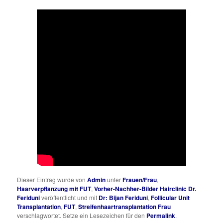
Dieser Eintrag wurde von
Admin
unter
Frauen/Frau
,
Haarverpflanzung mit FUT
,
Vorher-Nachher-Bilder Hairclinic Dr.
Feriduni
veröffentlicht und mit
Dr: Bijan Feriduni
,
Follicular Unit
Transplantation
,
FUT
,
Streifenhaartransplantation Frau
verschlagwortet. Setze ein Lesezeichen für den
Permalink
.