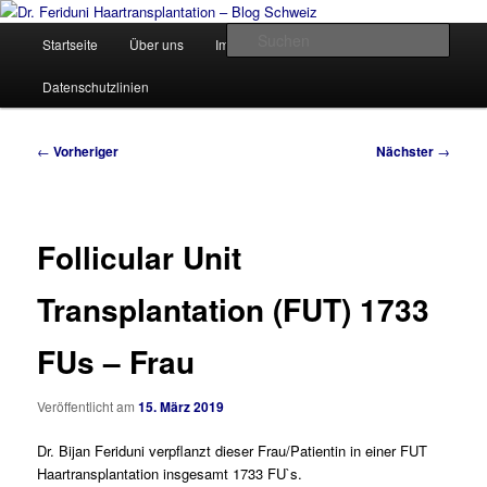
Zum
Videos, Resultate, Bilder
primären
Hauptmenü
Such
Startseite
Über uns
Impressum und Kontakt
Inhalt
springen
Dr. Feriduni Haartransplantation –
Datenschutzlinien
Blog Schweiz
Beitragsnavigation
←
Vorheriger
Nächster
→
Follicular Unit
Transplantation (FUT) 1733
FUs – Frau
Veröffentlicht am
15. März 2019
Dr. Bijan Feriduni verpflanzt dieser Frau/Patientin in einer FUT
Haartransplantation insgesamt 1733 FU`s.