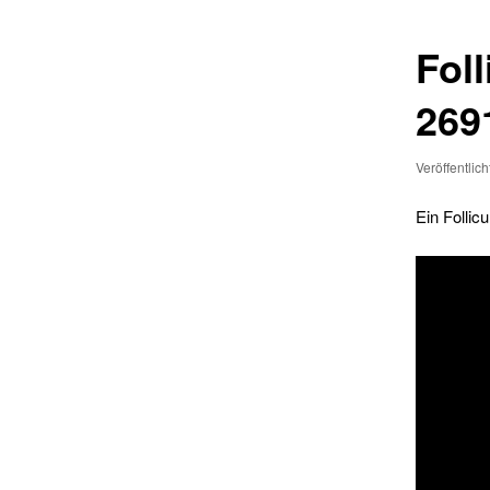
Foll
269
Veröffentlic
Ein Follic